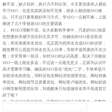
解不深，缺少目的，执行力不到位等。今天更加多的人都在
学习SEO，但是实战状况却不完美，很多人都说做SEO难
以。只不过只要掌握好学习方式，学SEO一点都不难，上面
阐述了几个学很差SEO的主要因素：
１、对SEO理解不深。在大多数初学者中，乃是的SEO就是
把想要的关键字优化到主页才可，但确实的SEO是谷歌优
化，而非搜索排名优化，也正因为把排名当成SEO的全部，
睡觉费尽心思提升排名也无人问津，导致半途而废的不在少
数；非常简单一段话，你对SEO的认识高度，取决了你能在
SEO一路上能走多远，不过这一点毫无意义，正因为认识不
高才需要学习嘛。确实的SEO旨在“优化”二字，不单单是只
谷歌排名的优化，同时还包含网站浏览感受优化、网站转换
率优化、网站细节总质量优化、网站客户端优化、网站的设
计网页耐用度优化等，到底醒来只知道做排名而不知道其它
的了呢？
２、缺少SEO学习目的。不管对SEO的认识有多少，多数学
很差的好朋友相当大因素是不知道如何去学，如何去下手，