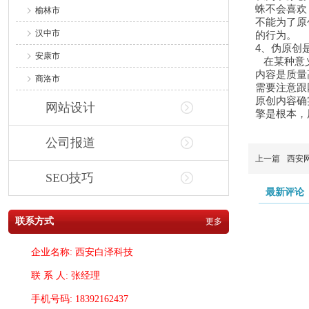
蛛不会喜欢
榆林市
不能为了原
汉中市
的行为。
4、伪原创
安康市
在某种意义
内容是质量
商洛市
需要注意跟
原创内容确
网站设计
擎是根本，
公司报道
上一篇
西安
SEO技巧
最新评论
联系方式
更多
企业名称: 西安白泽科技
联 系 人: 张经理
手机号码: 18392162437