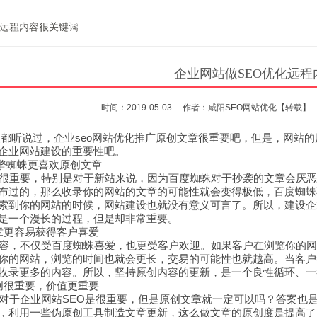
站案例
服务项目
101爆款案例
案例展示
师
化远程内容很关键词
企业网站做SEO优化远
时间：2019-05-03
作者：咸阳SEO网站优化
【转载】
都听说过，企业seo网站优化推广原创文章很重要吧，但是，网站
企业网站建设的重要性吧。
擎蜘蛛更喜欢原创文章
重要，特别是对于新站来说，因为百度蜘蛛对于抄袭的文章会厌恶
布过的，那么收录你的网站的文章的可能性就会变得极低，百度蜘蛛
索到你的网站的时候，网站建设也就没有意义可言了。所以，建设企
是一个漫长的过程，但是却非常重要。
章更容易获得客户喜爱
，不仅受百度蜘蛛喜爱，也更受客户欢迎。如果客户在浏览你的网
你的网站，浏览的时间也就会更长，交易的可能性也就越高。当客户
收录更多的内容。所以，坚持原创内容的更新，是一个良性循环、一
创很重要，价值更重要
于企业网站SEO是很重要，但是原创文章就一定可以吗？答案也
，利用一些伪原创工具制造文章更新，这么做文章的原创度是提高了