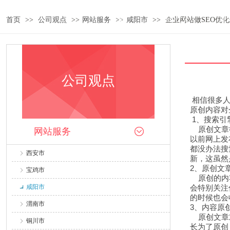
首页
SEO优化
建
首页
>>
公司观点
>>
网站服务
>>
咸阳市
>>
企业网站做SEO优
公司观点
相信很多人
原创内容对
1、搜索引
原创文章很
网站服务
以前网上发
都没办法搜
西安市
新，这虽然
2、原创文
宝鸡市
原创的内容
咸阳市
会特别关注
的时候也会
渭南市
3、内容原
原创文章对
铜川市
长为了原创